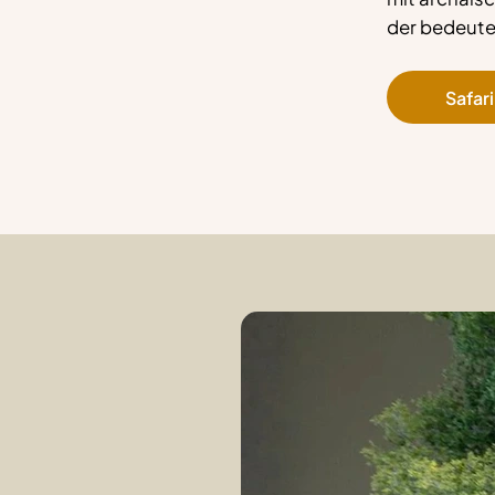
der bedeute
Safar
t