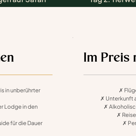
Sonnenunte
Read more
ten
Im Preis 
s in unberührter 
✗ Flüg
✗ Unterkunft 
r Lodge in den 
✗ Alkoholis
✗ Reise
uide für die Dauer 
✗ Pe