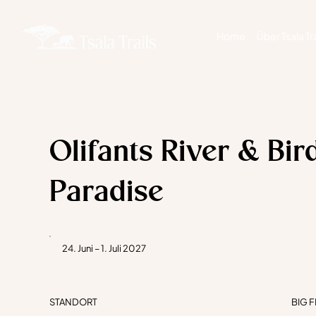
Home
Über Tsala Tra
Olifants River & Bir
Paradise
24. Juni – 1. Juli 2027
STANDORT
BIG F