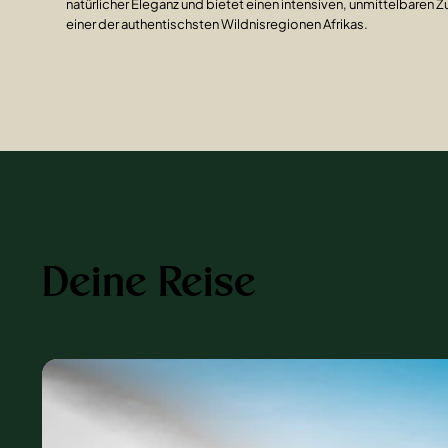
natürlicher Eleganz und bietet einen intensiven, unmittelbaren 
einer der authentischsten Wildnisregionen Afrikas.
Deine Reise