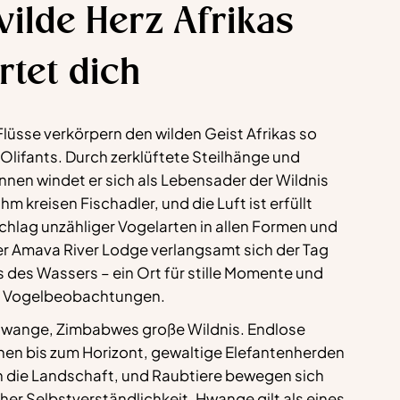
ilde Herz Afrikas
rtet dich
lüsse verkörpern den wilden Geist Afrikas so
 Olifants. Durch zerklüftete Steilhänge und
nnen windet er sich als Lebensader der Wildnis
hm kreisen Fischadler, und die Luft ist erfüllt
chlag unzähliger Vogelarten in allen Formen und
der Amava River Lodge verlangsamt sich der Tag
 des Wassers – ein Ort für stille Momente und
e Vogelbeobachtungen.
Hwange, Zimbabwes große Wildnis. Endlose
hen bis zum Horizont, gewaltige Elefantenherden
h die Landschaft, und Raubtiere bewegen sich
her Selbstverständlichkeit. Hwange gilt als eines