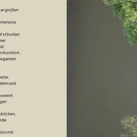
tar großen
intensive
.
 stilvollen
ner
nd
en Komfort,
eleganten
eite,
ldern und
vereint
ngen
sblicken,
ende
tion mit