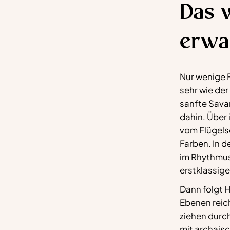
Das w
erwa
Nur wenige F
sehr wie der
sanfte Sava
dahin. Über i
vom Flügels
Farben. In 
im Rhythmus
erstklassig
Dann folgt 
Ebenen reic
ziehen durc
mit archaisc