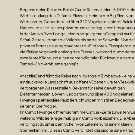
Beginne deine Reise im Balule Game Reserve, einer 5.000 Hek
Wildnis entlang des Olifants-Flusses. Heimat der Big Five, von
Wildhunden, Geparden und über 220 Vogelarten, bietet Balule 
Naturerlebnisse in einer privaten und ursprünglichen Umgebung
In der Amava River Lodge, einem abgelegenen Camp mit nur fünf
Safari-Zelten, kommt die Wildnis bis an deine Schwelle. Von dei
privaten Terrasse aus beobachtest du Elefanten, Flusspferde u
vielfältige Vogelwelt entlang des Flusses, während du modern
exzellente Küche und einen echten digitalen Rückzug in einem 
Tented-Chic-Ambiente genießt.
Anschließend führt die Reise nach Hwange in Zimbabwe – eine w
eindrucksvolle Landschaft aus offenen Ebenen, uralten Teakwä
verborgenen Wasserstellen. Bekannt für seine gewaltigen
Elefantenherden, Löwen, Leoparden und über 400 Vogelarten, 
Hwange spektakuläre Raubtiersichtungen mit stillen Begegnu
seltener Greifvögel.
Im Camp Hwange öffnen sich intime Canvas-Zelte zu weiten Au
während Wildtiere regelmäßig am Camp vorbeiziehen. Die Ab
verbringst du unter dem Schein von Laternen und einem klaren
Sternenhimmel. Dieses Camp verbindet klassische Safari-Tradi