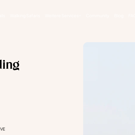
ils
Walking Safaris
Weitere Services
Community
Blog
FA
ding
IVE