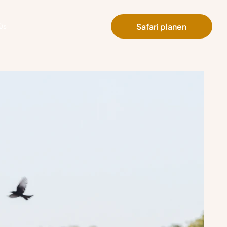
Safari planen
Qs