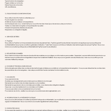
Type et version du navigateur ;
Pages visitées sur notre site ;
Date et heure de votre visite ;
URL de référence.
3. UTILISATION DE VOS INFORMATIONS
Nous utilisons les informations collectées pour :
Fournir et gérer nos services ;
Améliorez et personnalisez votre expérience ;
Communiquer avec vous, notamment pour vous informer des mises à jour de service ou des promotions ;
Traitez vos réservations et gérez votre participation au safari ;
Prévenir la fraude et les atteintes à la sécurité ;
Respectez vos obligations légales.
4. SERVICES DE TIERS
4.1 PayFast
Nous utilisons PayFast comme prestataire de services de paiement tiers. PayFast garantit la sécurité des transactions et applique sa propre politique de
confidentialité et ses propres conditions générales d'utilisation. Tsala Trails n'a aucun contrôle sur l'utilisation des technologies de suivi par PayFast. Nous vous
invitons à consulter la politique de confidentialité de PayFast avant toute utilisation.
5. SÉCURITÉ DES DONNÉES
Nous mettons en œuvre des mesures de sécurité raisonnables pour protéger vos informations personnelles. Cependant, aucune méthode de transmission sur
Internet ni aucun système de stockage électronique n'est totalement infaillible. Nous ne pouvons garantir une sécurité absolue, mais nous nous efforçons de
suivre les meilleures pratiques.
6. COOKIES ET TECHNOLOGIES DE SUIVI
Notre site web peut utiliser des cookies et des technologies similaires pour améliorer votre expérience de navigation. Vous pouvez désactiver les cookies dans
les paramètres de votre navigateur, mais cela pourrait limiter l'accès à certaines fonctionnalités du site.
7. VOS DROITS
Vous avez le droit de :
Accédez aux renseignements personnels que nous détenons à votre sujet;
Demander la correction des données inexactes ou incomplètes ;
Demander la suppression de vos données personnelles, sous réserve des obligations légales ;
Opposez-vous à la manière dont vos données sont traitées ;
Vous pouvez retirer votre consentement à tout moment.
Pour exercer ces droits, veuillez nous envoyer un courriel à
reservations@tsalatrails.com
.
8. MODIFICATIONS À LA PRÉSENTE POLITIQUE
Nous pouvons être amenés à modifier la présente Politique de confidentialité. Les modifications seront publiées avec une date de révision et entreront en
vigueur immédiatement. Nous vous invitons à consulter régulièrement cette politique.
9. CONTACTEZ-NOUS
Si vous avez des questions ou des inquiétudes concernant cette politique ou vos données, veuillez nous contacter à l'adresse suivante :