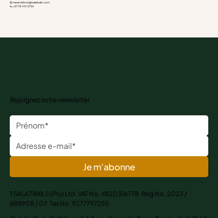
📧
reservations@tsalatrails.com
📞 +27 78 414 0754
Rejoignez notre newsletter
Je m'abonne
TSALA TRAILS (Pty) Ltd. VAT No. 4820316778. Reg No. 2023 /
688908 / 07. Tax No. 9277797255