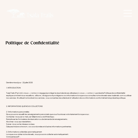
Politique de Confidentialité
Dernière mise à jour : 22 juillet 2025
1. INTRODUCTION
Tsala Trails (Pty) Ltd (« nous », « notre ») s’engage à protéger la vie privée de ses utilisateurs (« vous », « votre »). La présente Politique de confidentialité
explique comment nous recueillons, utilisons, divulguons et protégeons vos informations lorsque vous consultez notre site web
www.tsalatrails.com
ou utilisez
nos services. En utilisant notre site et nos services, vous consentez à la collecte et à l’utilisation de vos informations conformément à la présente politique.
2. INFORMATIONS QUE NOUS COLLECTONS
2.1 Informations personnelles
Nous pouvons recueillir les renseignements personnels que vous fournissez volontairement lorsque vous :
Contactez-nous par e-mail, par téléphone ou via WhatsApp ;
Remplissez les formulaires de réservation ou de demande de renseignements ;
Abonnez-vous aux newsletters ;
Suivez-nous sur les réseaux sociaux.
Cela peut inclure votre nom, vos coordonnées et d'autres informations pertinentes.
2.2 Informations collectées automatiquement
Lorsque vous visitez notre site web, nous pouvons collecter automatiquement :
Votre adresse IP ;