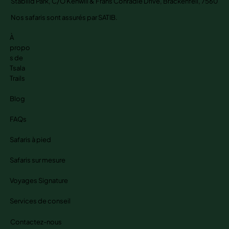
Stabilid Park, C/O Kenwill & Frans Conradie Drive, Brackenfell, 7560
Nos safaris sont assurés par SATIB.
À
propo
s de
Tsala
Trails
Blog
FAQs
Safaris à pied
Safaris sur mesure
Voyages Signature
Services de conseil
Contactez-nous