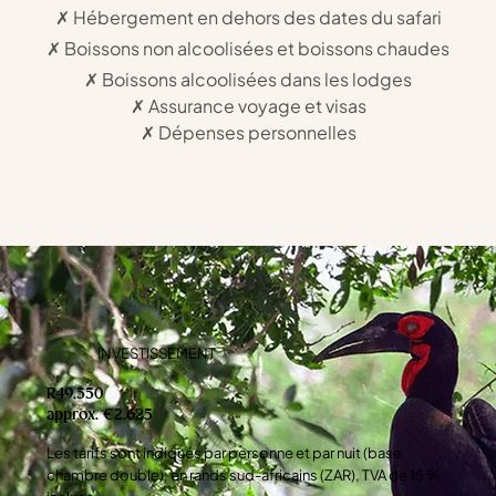
✗ Hébergement en dehors des dates du safari
✗ Boissons non alcoolisées et boissons chaudes
✗ Boissons alcoolisées dans les lodges
✗ Assurance voyage et visas
✗ Dépenses personnelles
INVESTISSEMENT
R49,550
approx. €2.625
Les tarifs sont indiqués par personne et par nuit (base
chambre double), en rands sud-africains (ZAR), TVA de 15 %