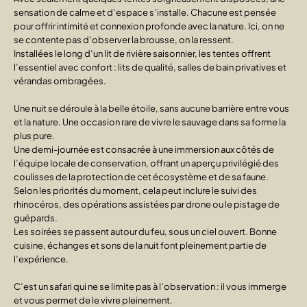
sensation de calme et d’espace s’installe. Chacune est pensée
pour offrir intimité et connexion profonde avec la nature. Ici, on ne
se contente pas d’observer la brousse, on la ressent.
Installées le long d’un lit de rivière saisonnier, les tentes offrent
l’essentiel avec confort : lits de qualité, salles de bain privatives et
vérandas ombragées.
Une nuit se déroule à la belle étoile, sans aucune barrière entre vous
et la nature. Une occasion rare de vivre le sauvage dans sa forme la
plus pure.
Une demi-journée est consacrée à une immersion aux côtés de
l’équipe locale de conservation, offrant un aperçu privilégié des
coulisses de la protection de cet écosystème et de sa faune.
Selon les priorités du moment, cela peut inclure le suivi des
rhinocéros, des opérations assistées par drone ou le pistage de
guépards.
Les soirées se passent autour du feu, sous un ciel ouvert. Bonne
cuisine, échanges et sons de la nuit font pleinement partie de
l’expérience.
C’est un safari qui ne se limite pas à l’observation : il vous immerge
et vous permet de le vivre pleinement.