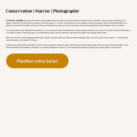
Conservation | Marche | Photographie
Votre hôte : Lea Milde.
Écologue de la faune, photographe de conservation et guide de terrain, Lea réunit une combinaison rare de rigueur scientifique, de
regard créatif et de connexion profonde au monde sauvage. Son travail s’articule autour du storytelling par la photographie. Elle commence à encadrer une
sélection de safaris et d’ateliers à travers l’Afrique, partageant sa passion pour la conservation et la photographie avec des participants de tous niveaux.
Lors de ce safari unique, elle rejoint Koenraad pour vous guider à travers une expérience sauvage que peu de personnes auront l’occasion de vivre. Ensemble, ils
vous aident à ralentir, à lire le paysage, à comprendre le comportement animal et à capturer des instants impossibles à reproduire.
Alliant conservation, photographie et exploration à pied, ce safari va bien au-delà du traditionnel game drive. Il est brut, personnel, immersif — et restera avec
vous bien après votre départ d’Afrique.
Située au cœur de la réserve de Selati, au sein de l’écosystème du Greater Kruger, cette réserve privée à faible impact offre des rencontres imprévisibles, sans
mise en scène et profondément sauvages. Ici, le safari privilégie la connexion, la conscience et la présence, plutôt que la simple quête d’observations.
Planifier votre Safari