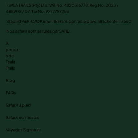
TSALA TRAILS (Pty) Ltd. VAT No. 4820316778. Reg No. 2023 /
688908 / 07. Tax No. 9277797255
Stabilid Park, C/O Kenwill & Frans Conradie Drive, Brackenfell, 7560
Nos safaris sont assurés par SATIB.
À
propo
s de
Tsala
Trails
Blog
FAQs
Safaris à pied
Safaris sur mesure
Voyages Signature